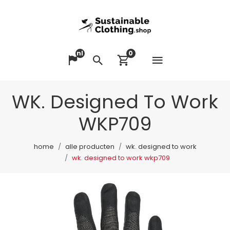
nl
0
Menu op
Taal veranderen
Zoeken
Winkelwagen bek
WK. Designed To Work
WKP709
home
alle producten
wk. designed to work
wk. designed to work wkp709