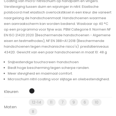
Coating van micro-nitrilschuim op handpalm en vingers.
Versteviging tussen duim en wijsvinger in nitril. Elastische
polsboord met elastisch overlockstiksel in een kleur die varieert
naargelang de handschoenmaat. Handschoenen waarmee
een aanraakscherm kan worden bediend. Wasbaar op 40 °C
op een programma voor fijne was. PBM Categorie II. Normen NF
EN ISO 21420:2020 (Beschermende handschoenen - Algemene
eisen en testmethodes), NF EN 388+A1:2018 (Beschermende
handschoenen tegen mechanische risico's): prestatieniveaus
4342D. Gewicht van een paar handschoenen in maat 10: 48 g
Snijbestendige touchscreen-handschoen
Biedt hoge bescherming tegen scherpe randen.
Meer stevigheid en maximaal comfort.
Microschuim nitril coating voor slijtage en oliebestendigheid.
Kleuren
12-14
11
7
9
6
10
Maten
8