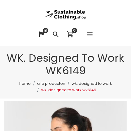
nl
0
Menu op
Taal veranderen
Zoeken
Winkelwagen bek
WK. Designed To Work
WK6149
home
alle producten
wk. designed to work
wk. designed to work wk6149