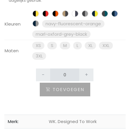
dagelijks gebruik.
navy-fluorescent-orange
Kleuren
marl-oxford-grey-black
XS
S
M
L
XL
XXL
Maten
3XL
-
+
TOEVOEGEN
Merk:
WK. Designed To Work