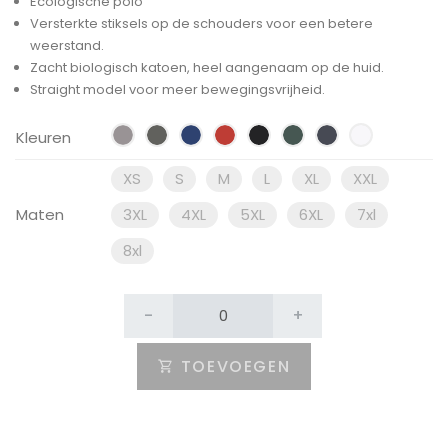
Ecologische polo
Versterkte stiksels op de schouders voor een betere
weerstand.
Zacht biologisch katoen, heel aangenaam op de huid.
Straight model voor meer bewegingsvrijheid.
Kleuren
XS
S
M
L
XL
XXL
Maten
3XL
4XL
5XL
6XL
7xl
8xl
-
+
TOEVOEGEN