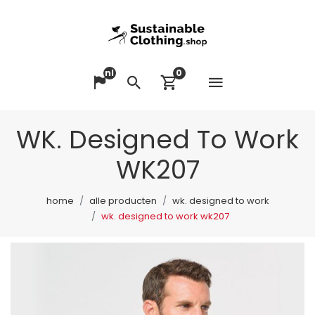
nl
0
Menu op
Taal veranderen
Zoeken
Winkelwagen bek
WK. Designed To Work
WK207
home
alle producten
wk. designed to work
wk. designed to work wk207