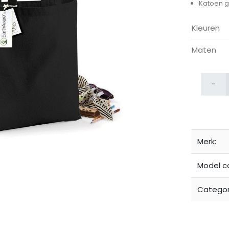
Katoen g
Kleuren
Maten
-
ijken
Merk:
Model c
Categor