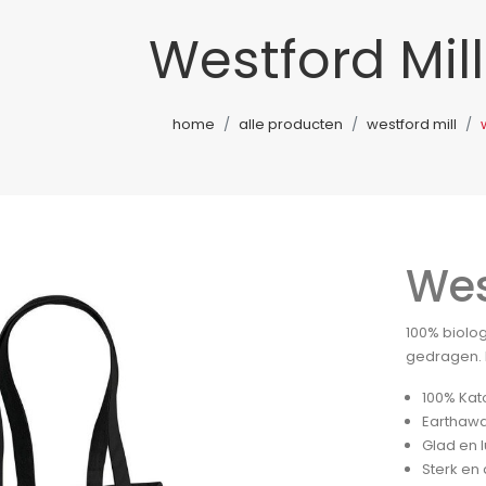
Westford Mil
home
alle producten
westford mill
Wes
100% biolo
gedragen. 
100% Kat
Earthawa
Glad en 
Sterk en