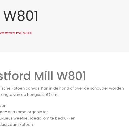
l W801
westford mill w801
tford Mill W801
gische katoen canvas. Kan in de hand of over de schouder worden
Lengte van de hengsels: 67 cm.
oen
re® durrzame organic tas
luxueus weefsel, ideaal om te bedrukken.
 duurzaam katoen.