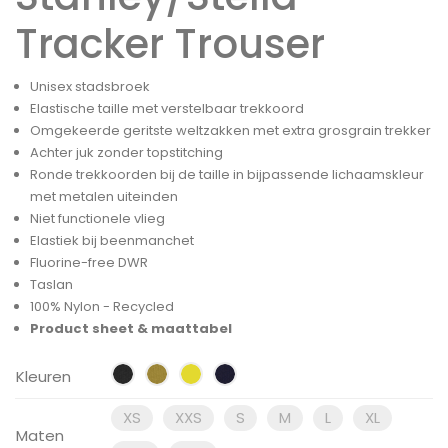
Tracker Trouser
Unisex stadsbroek
Elastische taille met verstelbaar trekkoord
Omgekeerde geritste weltzakken met extra grosgrain trekker
Achter juk zonder topstitching
Ronde trekkoorden bij de taille in bijpassende lichaamskleur
met metalen uiteinden
Niet functionele vlieg
Elastiek bij beenmanchet
Fluorine-free DWR
Taslan
100% Nylon - Recycled
Product sheet & maattabel
Kleuren
XS
XXS
S
M
L
XL
Maten