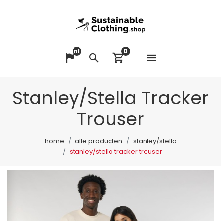
nl
0
Menu op
Taal veranderen
Zoeken
Winkelwagen bek
Stanley/Stella Tracker
Trouser
home
alle producten
stanley/stella
stanley/stella tracker trouser