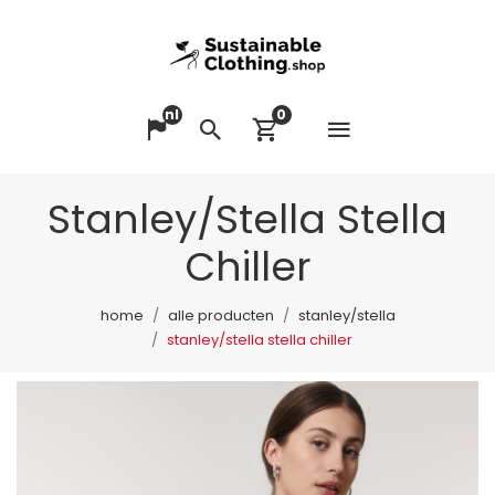
nl
0
Menu op
Taal veranderen
Zoeken
Winkelwagen bek
Stanley/Stella Stella
Chiller
home
alle producten
stanley/stella
stanley/stella stella chiller