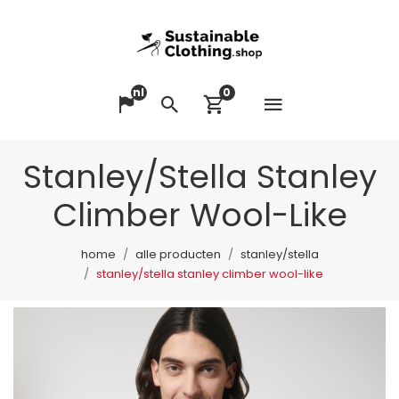
nl
0
Menu op
Taal veranderen
Zoeken
Winkelwagen bek
Stanley/Stella Stanley
Climber Wool-Like
home
alle producten
stanley/stella
stanley/stella stanley climber wool-like