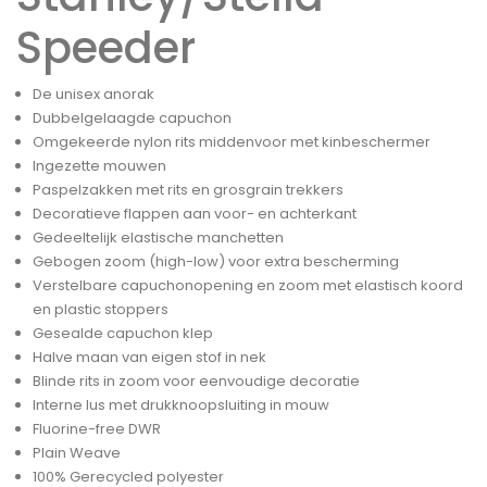
Speeder
De unisex anorak
Dubbelgelaagde capuchon
Omgekeerde nylon rits middenvoor met kinbeschermer
Ingezette mouwen
Paspelzakken met rits en grosgrain trekkers
Decoratieve flappen aan voor- en achterkant
Gedeeltelijk elastische manchetten
Gebogen zoom (high-low) voor extra bescherming
Verstelbare capuchonopening en zoom met elastisch koord
en plastic stoppers
Gesealde capuchon klep
Halve maan van eigen stof in nek
Blinde rits in zoom voor eenvoudige decoratie
Interne lus met drukknoopsluiting in mouw
Fluorine-free DWR
Plain Weave
100% Gerecycled polyester