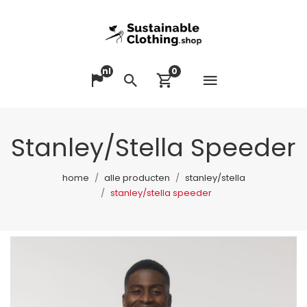
nl
0
Menu op
Taal veranderen
Zoeken
Winkelwagen bek
Stanley/Stella Speeder
home
alle producten
stanley/stella
stanley/stella speeder