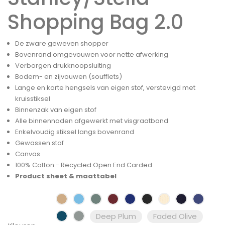
Shopping Bag 2.0
De zware geweven shopper
Bovenrand omgevouwen voor nette afwerking
Verborgen drukknoopsluiting
Bodem- en zijvouwen (soufflets)
Lange en korte hengsels van eigen stof, verstevigd met
kruisstiksel
Binnenzak van eigen stof
Alle binnennaden afgewerkt met visgraatband
Enkelvoudig stiksel langs bovenrand
Gewassen stof
Canvas
100% Cotton - Recycled Open End Carded
Product sheet & maattabel
Deep Plum
Faded Olive