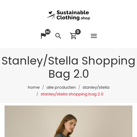
nl
0
Menu op
Taal veranderen
Zoeken
Winkelwagen bek
Stanley/Stella Shopping
Bag 2.0
home
alle producten
stanley/stella
stanley/stella shopping bag 2.0