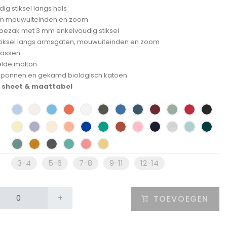
ig stiksel langs hals
aan mouwuiteinden en zoom
ezak met 3 mm enkelvoudig stiksel
tiksel langs armsgaten, mouwuiteinden en zoom
assen
lde molton
sponnen en gekamd biologisch katoen
 sheet & maattabel
3-4
5-6
7-8
9-11
12-14
+
TOEVOEGEN