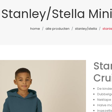
Stanley/Stella Mini
home
alle producten
stanley/stella
stanle
Sta
Cru
De kinde
Dubbelge
Nektape 
Halve ma
Ingezet