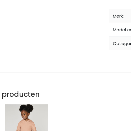
Merk:
Model c
Categor
e producten