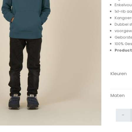
Enkelvoud
1x1-rib 
Kangoero
Dubbel s
voorgew
Geborste
100% Ge
Product
ijken
Kleuren
Maten
-