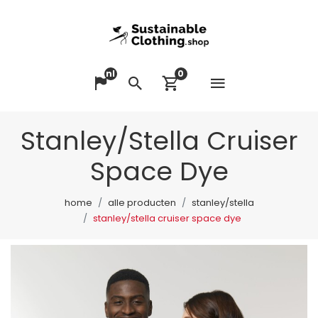
nl
0
Menu op
Taal veranderen
Zoeken
Winkelwagen bek
Stanley/Stella Cruiser
Space Dye
home
alle producten
stanley/stella
stanley/stella cruiser space dye