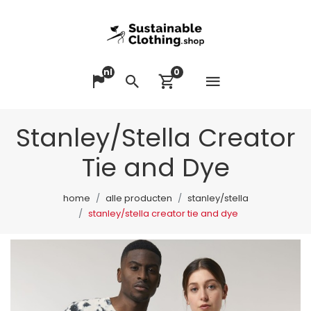
nl
0
Menu op
Taal veranderen
Zoeken
Winkelwagen bek
Stanley/Stella Creator
Tie and Dye
home
alle producten
stanley/stella
stanley/stella creator tie and dye