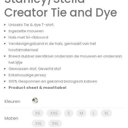
Creator Tie and Dye
Uniseks Tie & dye T-shirt
Ingezette mouwen
Hals met 1x1-ribboord
Verstevigingsband in de hals, gemaakt van het
hoofdmateriaal
Breed dubbel sierstiksel onderaan de mouwen en onderaan
het lijfje
Gewassen stof, Geverfd stof
Enkelvoudige jersey
100% Gesponnen en gekamd biologisch katoen
Product sheet & maattabel
Kleuren
XS
XXS
S
M
L
XL
Maten
XXL
3XL