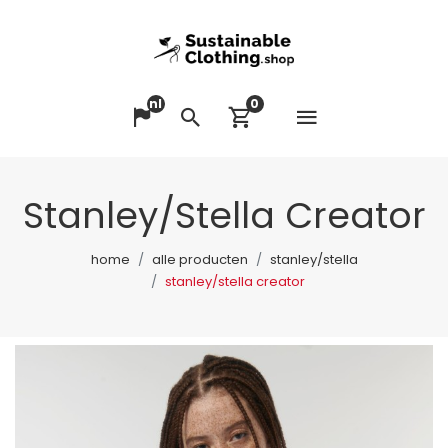
nl
0
Menu op
Taal veranderen
Zoeken
Winkelwagen bek
Stanley/Stella Creator
home
alle producten
stanley/stella
stanley/stella creator