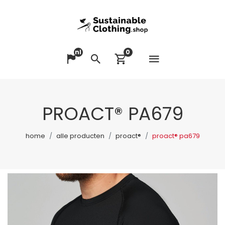
nl
0
Menu op
Taal veranderen
Zoeken
Winkelwagen bek
PROACT® PA679
home
alle producten
proact®
proact® pa679