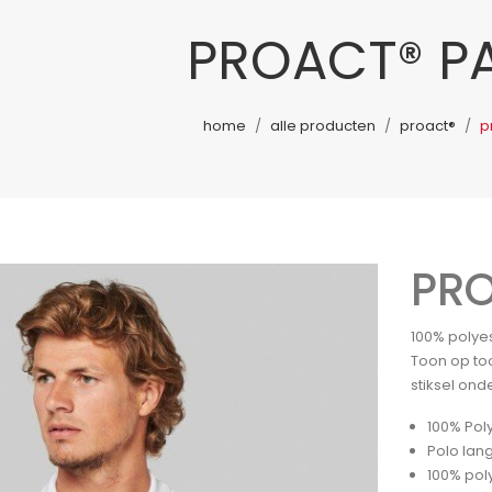
PROACT® P
home
alle producten
proact®
p
PR
100% polyes
Toon op too
stiksel ond
100% Pol
Polo lan
100% poly