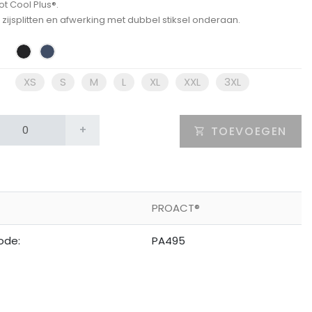
ot Cool Plus®.
zijsplitten en afwerking met dubbel stiksel onderaan.
XS
S
M
L
XL
XXL
3XL
+
TOEVOEGEN
PROACT®
ode:
PA495