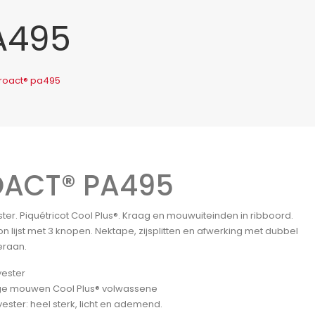
A495
roact® pa495
OACT® PA495
ter. Piquétricot Cool Plus®. Kraag en mouwuiteinden in ribboord.
n lijst met 3 knopen. Nektape, zijsplitten en afwerking met dubbel
eraan.
yester
ge mouwen Cool Plus® volwassene
ester: heel sterk, licht en ademend.