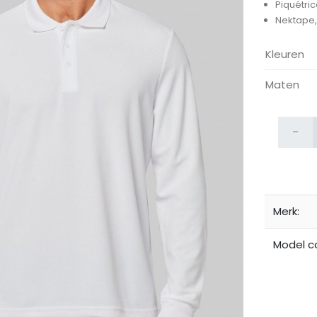
Piquétric
Nektape, 
Kleuren
Maten
ijken
-
Merk:
Model c