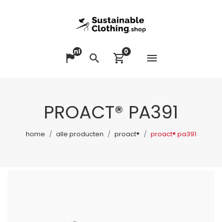
nl
0
Menu op
Taal veranderen
Zoeken
Winkelwagen bek
PROACT® PA391
home
alle producten
proact®
proact® pa391