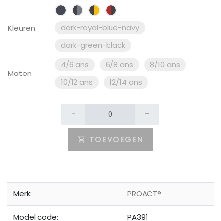
dark-royal-blue-navy
Kleuren
dark-green-black
4/6 ans
6/8 ans
8/10 ans
Maten
10/12 ans
12/14 ans
-
+
TOEVOEGEN
Merk:
PROACT®
Model code:
PA391