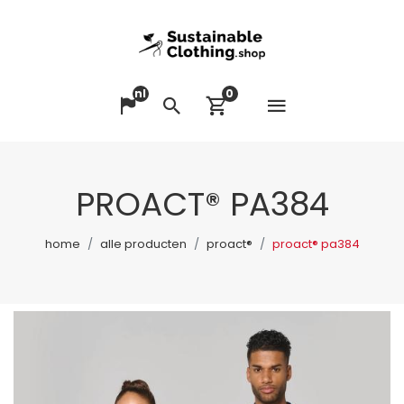
nl
0
Menu op
Taal veranderen
Zoeken
Winkelwagen bek
PROACT® PA384
home
alle producten
proact®
proact® pa384