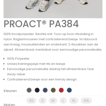
PROACT® PA384
100% tricotpolyester. Rechte snit. Toon op toon ritssluiting in
nylon. Raglanmouwen met contrasterend biesje. 1x1 ribboord
aan kraag, mouwuiteinden en onderkant. 2 ritszakken aan de
zijkant. Afneembaar merklabel voor eenvoudige personalisatie.
100% Polyester
Unisex trainingsjasje met rits en biesje
Eenvoudige personalisatie dankzij het afneembare Tear
Away-label.
Contrasterend biesje voor een trendy design.
Kleuren
XS
S
M
L
XL
XXL
Maten