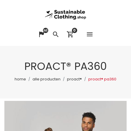
nl
0
Menu op
Taal veranderen
Zoeken
Winkelwagen bek
PROACT® PA360
home
alle producten
proact®
proact® pa360