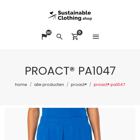
nl
0
Menu op
Taal veranderen
Zoeken
Winkelwagen bek
PROACT® PA1047
home
alle producten
proact®
proact® pa1047