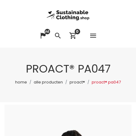
nl
0
Menu op
Taal veranderen
Zoeken
Winkelwagen bek
PROACT® PA047
home
alle producten
proact®
proact® pa047