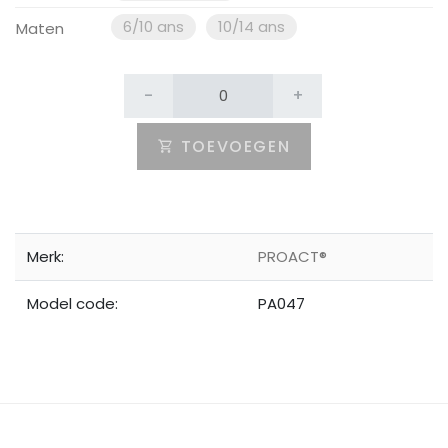
6/10 ans
10/14 ans
Maten
-
+
TOEVOEGEN
Merk:
PROACT®
Model code:
PA047