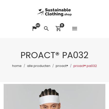
nl
0
Menu op
Taal veranderen
Zoeken
Winkelwagen bek
PROACT® PA032
home
alle producten
proact®
proact® pa032