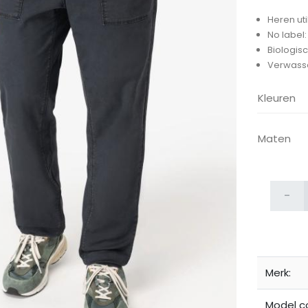
Heren ut
No label
Biologisc
Verwasse
Kleuren
ijken
Maten
-
Merk:
Model c