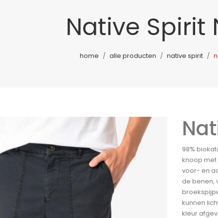
Native Spirit
home
alle producten
native spirit
n
Nat
98% biokato
knoop met 
voor- en ac
de benen, 
broekspijp
kunnen lich
kleur afgev