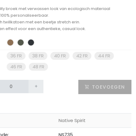
ility broek met verwassen look van ecologisch materiaal
: 100% personaliseerbaar.
h twillkatoen met een beetje stretch erin.
n effect voor een authentieke, casual look.
36 FR
38 FR
40 FR
42 FR
44 FR
46 FR
48 FR
+
TOEVOEGEN
Native Spirit
ode:
NS735