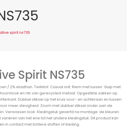
 NS735
ative spirit ns735
ive Spirit NS735
en / 2% elasthan. Twillstof. Casual snit. Riem met lussen. Gulp met
hoornlook en rits van gerecycled metaal. Opgestikte zakken op
hterkant. Dubbel stiksel op het kruis voor- en achteraan en tussen
voor meer stevigheid. Zoom met dubbel stiksel onder aan de
en. Verwassen look. Kledingstuk geverfd na montage: de kleuren
t variëren van het ene tot het andere kledingstuk. Dit product kan
en in contact met lichtere stoffen of kleding.