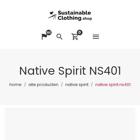
nl
0
Menu op
Taal veranderen
Zoeken
Winkelwagen bek
Native Spirit NS401
home
alle producten
native spirit
native spirit ns401