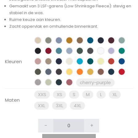
Gemaakt van 3 LSF-garens (Low Shrinkage Fleece): stevig en
stabiel in de was.
Ruime keuze aan kleuren.
Zacht oppervlak en omhullende binnenkant.
Kleuren
cherry-purple
XXS
XS
S
M
L
XL
Maten
XXL
3XL
4XL
-
+