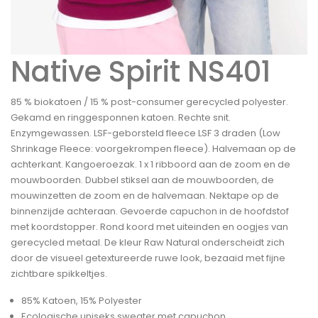
Native Spirit NS401
85 % biokatoen / 15 % post-consumer gerecycled polyester.
Gekamd en ringgesponnen katoen. Rechte snit.
Enzymgewassen. LSF-geborsteld fleece LSF 3 draden (Low
Shrinkage Fleece: voorgekrompen fleece). Halvemaan op de
achterkant. Kangoeroezak. 1 x 1 ribboord aan de zoom en de
mouwboorden. Dubbel stiksel aan de mouwboorden, de
mouwinzetten de zoom en de halvemaan. Nektape op de
binnenzijde achteraan. Gevoerde capuchon in de hoofdstof
met koordstopper. Rond koord met uiteinden en oogjes van
gerecycled metaal. De kleur Raw Natural onderscheidt zich
door de visueel getextureerde ruwe look, bezaaid met fijne
zichtbare spikkeltjes.
85% Katoen, 15% Polyester
Ecologische uniseks sweater met capuchon