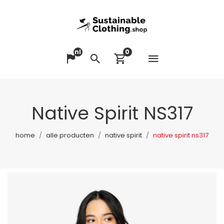
nl
0
Menu op
Taal veranderen
Zoeken
Winkelwagen bek
Native Spirit NS317
home
alle producten
native spirit
native spirit ns317