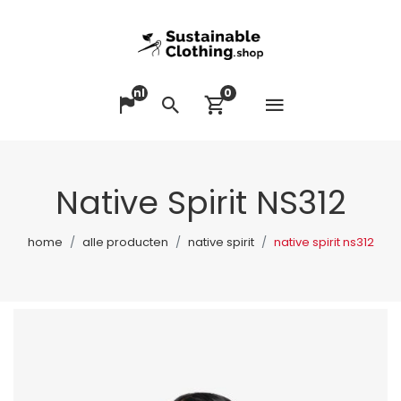
nl
0
Menu op
Taal veranderen
Zoeken
Winkelwagen bek
Native Spirit NS312
home
alle producten
native spirit
native spirit ns312