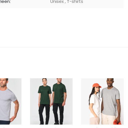
ieën:
Unisex
,
T-shirts