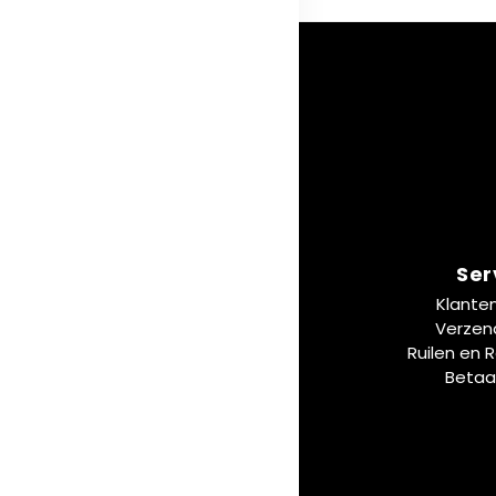
Ser
Klante
Verzen
Ruilen en 
Betaa