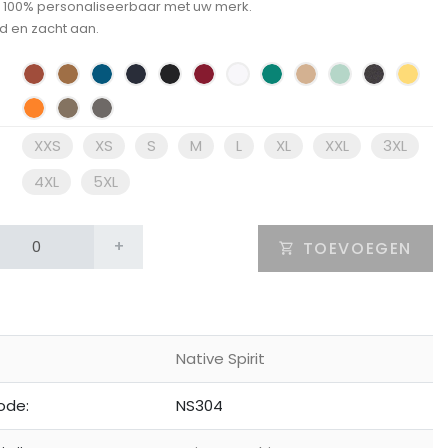
: 100% personaliseerbaar met uw merk.
ad en zacht aan.
XXS
XS
S
M
L
XL
XXL
3XL
4XL
5XL
+
TOEVOEGEN
Native Spirit
ode:
NS304