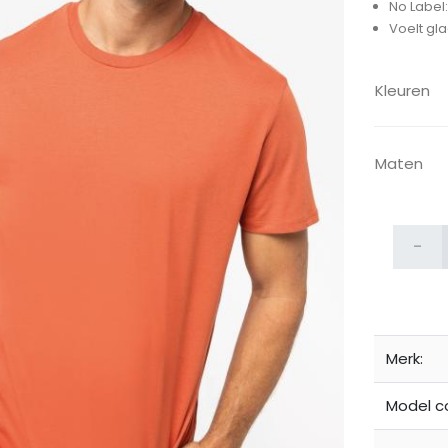
No Label
Voelt gl
Kleuren
Maten
ijken
-
Merk:
Model c