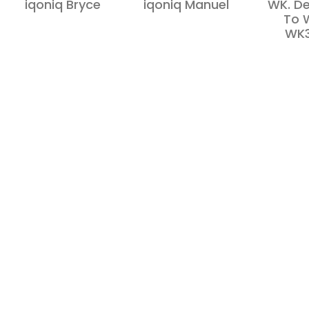
iqoniq Bryce
iqoniq Manuel
WK. D
To 
WK