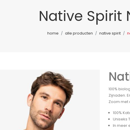
Native Spirit
home
alle producten
native spirit
n
Nat
100% biolo
Zijnaden. E
Zoom met d
100% Kat
Uniseks T
In meer 