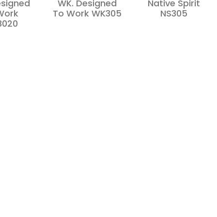
esigned
WK. Designed
Native Spirit
Work
To Work WK305
NS305
3020