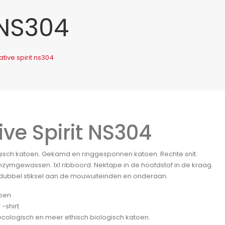
 NS304
ative spirit ns304
ive Spirit NS304
gisch katoen. Gekamd en ringgesponnen katoen. Rechte snit.
nzymgewassen. 1x1 ribboord. Nektape in de hoofdstof in de kraag.
ubbel stiksel aan de mouwuiteinden en onderaan.
oen
 -shirt
ecologisch en meer ethisch biologisch katoen.