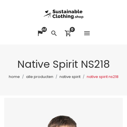
nl
0
Menu op
Taal veranderen
Zoeken
Winkelwagen bek
Native Spirit NS218
home
alle producten
native spirit
native spirit ns218