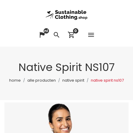
nl
0
Menu op
Taal veranderen
Zoeken
Winkelwagen bek
Native Spirit NS107
home
alle producten
native spirit
native spirit ns107