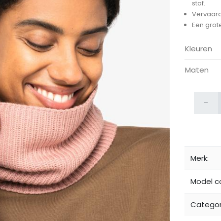
stof.
Vervaard
Een grot
Kleuren
Maten
ijken
-
Merk:
Model c
Categor