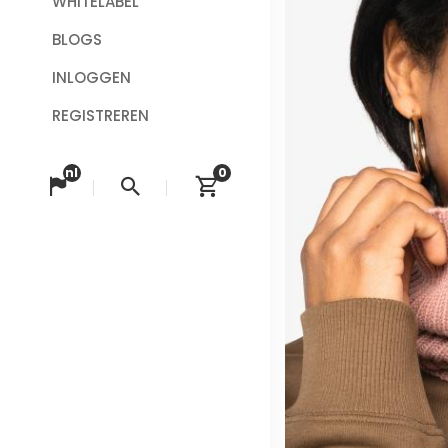
WHITELABEL
BLOGS
INLOGGEN
REGISTREREN
nl
0
Taal veranderen
Zoeken
Winkelwagen bek