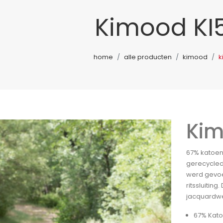
Kimood KI
home
alle producten
kimood
k
Kim
67% katoen
gerecycled
werd gevoe
ritssluitin
jacquardwee
67% Kato