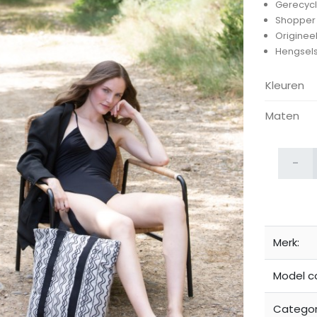
Gerecycl
Shopper 
Originee
Hengsels
Kleuren
Maten
ijken
-
Merk:
Model c
Categor