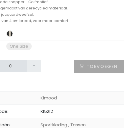
ede shopper - Golfmotief
gemaakt van gerecycled materiaal.
l jacquardweefsel.
 van 4 cm breed, voor meer comfort.
One Size
+
TOEVOEGEN
Kimood
ode:
KI5212
ieën:
Sportkleding
,
Tassen