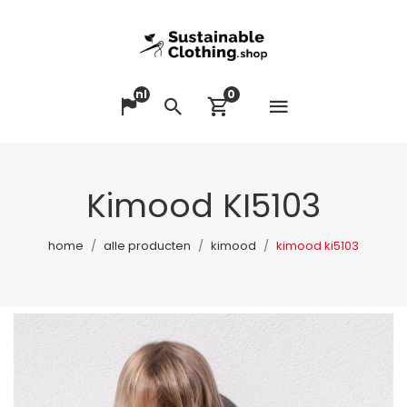
nl
0
Menu op
Taal veranderen
Zoeken
Winkelwagen bek
Kimood KI5103
home
alle producten
kimood
kimood ki5103