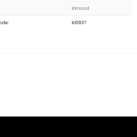
Kimood
ode:
KI0937