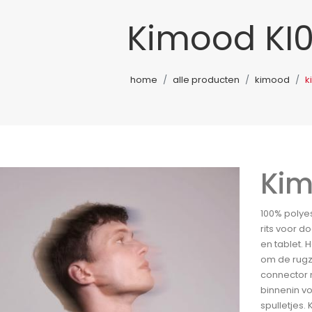
Kimood KI
home
alle producten
kimood
k
Kim
100% polye
rits voor 
en tablet.
om de rugz
connector 
binnenin vo
spulletjes.