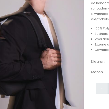
de handgre
schouderri
is wanneer
vliegticket
100% Pol
Business
Voorzien
ijken
Externe a
Gewatteer
Kleuren
Maten
-