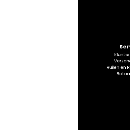
Ser
Klante
Verzen
Ruilen en 
Betaa