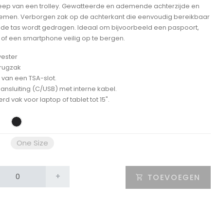
ep van een trolley. Gewatteerde en ademende achterzijde en
emen. Verborgen zak op de achterkant die eenvoudig bereikbaar
 de tas wordt gedragen. Ideaal om bijvoorbeeld een paspoort,
s of een smartphone veilig op te bergen.
yester
rugzak
 van een TSA-slot.
ansluiting (C/USB) met interne kabel.
d vak voor laptop of tablet tot 15".
One Size
+
TOEVOEGEN