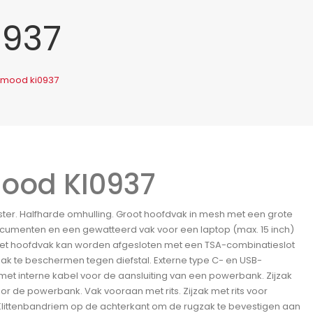
0937
imood ki0937
ood KI0937
ster. Halfharde omhulling. Groot hoofdvak in mesh met een grote
documenten en een gewatteerd vak voor een laptop (max. 15 inch)
 Het hoofdvak kan worden afgesloten met een TSA-combinatieslot
ak te beschermen tegen diefstal. Externe type C- en USB-
met interne kabel voor de aansluiting van een powerbank. Zijzak
or de powerbank. Vak vooraan met rits. Zijzak met rits voor
 Klittenbandriem op de achterkant om de rugzak te bevestigen aan