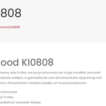
0808
imood ki0808
ood KI0808
 heavy duty trolley van polycarbonaat van hoge kwaliteit, exclusief
ubbele wieltjes, organisatievak aan de binnenkant, zijopening met
slot. Afneembaar metalen plaatje om te personaliseren.
ycarbonaat
te Trolley
aliteit en exclusief design.