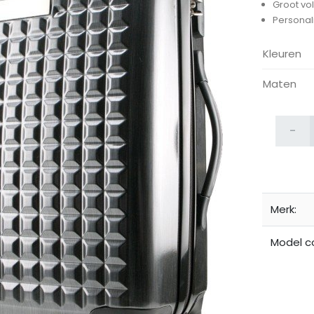
Groot vo
Personal
Kleuren
Maten
ijken
-
Merk:
Model c