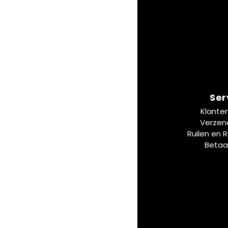
Ser
Klante
Verzen
Ruilen en 
Betaa