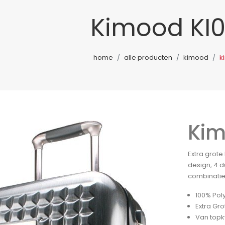
Kimood KI
home
alle producten
kimood
k
Kim
Extra grote
design, 4 d
combinatie
100% Pol
Extra Gro
Van topkw