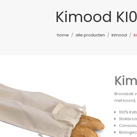
Kimood KI
home
alle producten
kimood
k
Kim
Broodzak va
met koord, 
100% Kat
Stokbroo
Conscious
Biologis