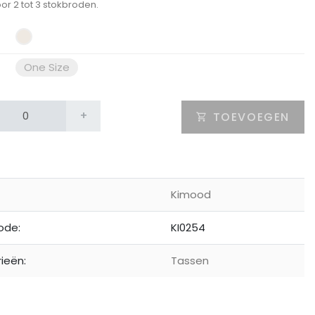
or 2 tot 3 stokbroden.
One Size
+
TOEVOEGEN
Kimood
ode:
KI0254
ieën:
Tassen