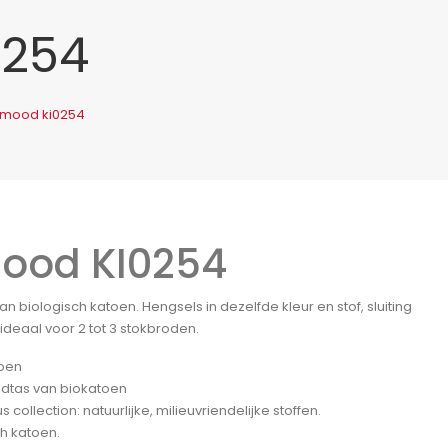
0254
imood ki0254
ood KI0254
n biologisch katoen. Hengsels in dezelfde kleur en stof, sluiting
ideaal voor 2 tot 3 stokbroden.
oen
dtas van biokatoen
 collection: natuurlijke, milieuvriendelijke stoffen.
ch katoen.