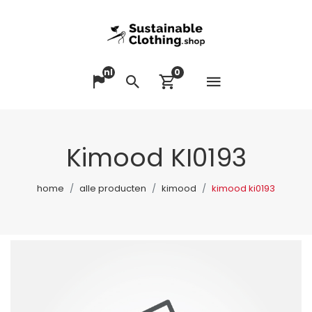
nl
0
Menu op
Taal veranderen
Zoeken
Winkelwagen bek
Kimood KI0193
home
alle producten
kimood
kimood ki0193