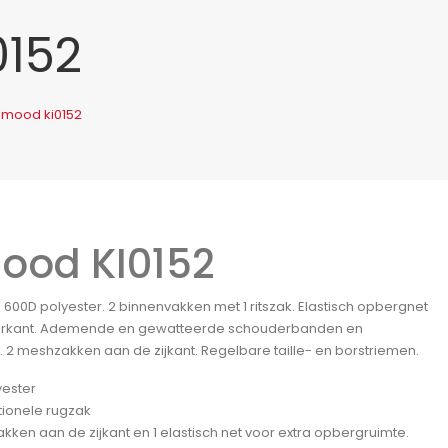
0152
imood ki0152
ood KI0152
600D polyester. 2 binnenvakken met 1 ritszak. Elastisch opbergnet
orkant. Ademende en gewatteerde schouderbanden en
. 2 meshzakken aan de zijkant. Regelbare taille- en borstriemen.
yester
tionele rugzak
kken aan de zijkant en 1 elastisch net voor extra opbergruimte.