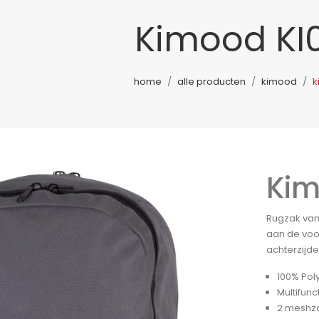
Kimood KI
home
alle producten
kimood
k
Kim
Rugzak van 
aan de vo
achterzijde
100% Pol
Multifunc
2 meshza