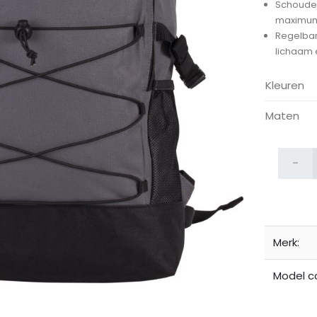
Schouder
maximum
Regelbar
lichaam 
Kleuren
Maten
ijken
-
Merk:
Model c