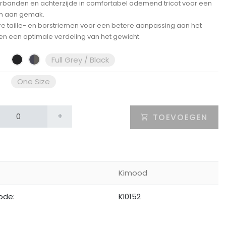
banden en achterzijde in comfortabel ademend tricot voor een
 aan gemak.
e taille- en borstriemen voor een betere aanpassing aan het
en een optimale verdeling van het gewicht.
Full Grey / Black
One Size
+
TOEVOEGEN
Kimood
ode:
KI0152