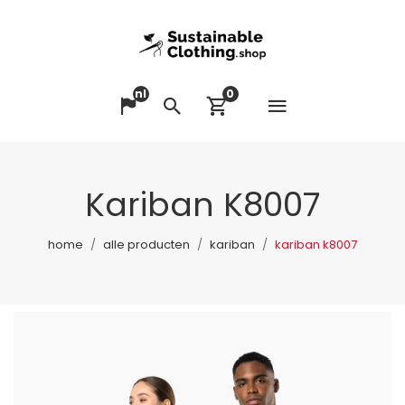
nl
0
Menu op
Taal veranderen
Zoeken
Winkelwagen bek
Kariban K8007
home
alle producten
kariban
kariban k8007