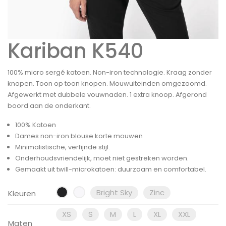
Kariban K540
100% micro sergé katoen. Non-iron technologie. Kraag zonder
knopen. Toon op toon knopen. Mouwuiteinden omgezoomd.
Afgewerkt met dubbele vouwnaden. 1 extra knoop. Afgerond
boord aan de onderkant.
100% Katoen
Dames non-iron blouse korte mouwen
Minimalistische, verfijnde stijl.
Onderhoudsvriendelijk, moet niet gestreken worden.
Gemaakt uit twill-microkatoen: duurzaam en comfortabel.
Bright Sky
Zinc
Kleuren
XS
S
M
L
XL
XXL
Maten