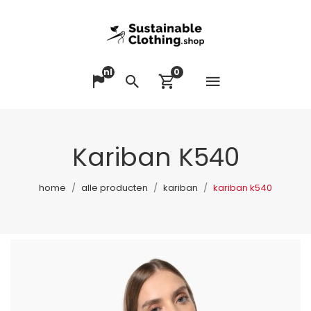
nl
0
Menu op
Taal veranderen
Zoeken
Winkelwagen bek
Kariban K540
home
alle producten
kariban
kariban k540