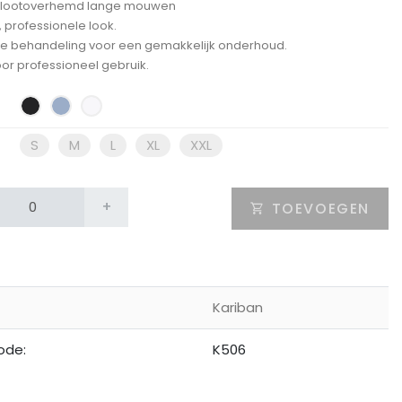
lootoverhemd lange mouwen
 professionele look.
e behandeling voor een gemakkelijk onderhoud.
oor professioneel gebruik.
S
M
L
XL
XXL
+
TOEVOEGEN
Kariban
ode:
K506