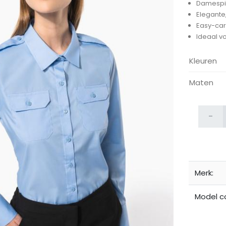
Damespi
Elegante,
Easy-car
Ideaal v
Kleuren
Maten
ijken
-
Merk:
Model c