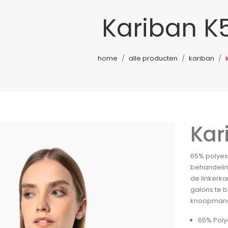
Kariban K
home
alle producten
kariban
Kar
65% polyes
behandelin
de linkerk
galons te 
knoopmanc
65% Poly