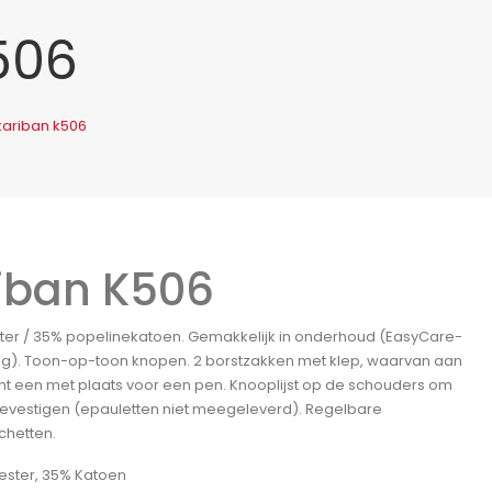
506
kariban k506
iban K506
ter / 35% popelinekatoen. Gemakkelijk in onderhoud (EasyCare-
g). Toon-op-toon knopen. 2 borstzakken met klep, waarvan aan
ant een met plaats voor een pen. Knooplijst op de schouders om
bevestigen (epauletten niet meegeleverd). Regelbare
hetten.
ester, 35% Katoen