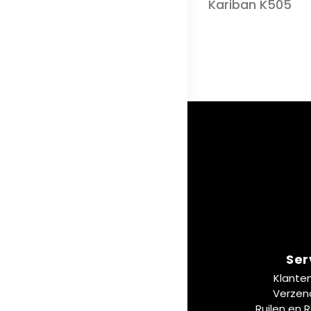
Kariban K505
Ser
Klante
Verzen
Ruilen en 