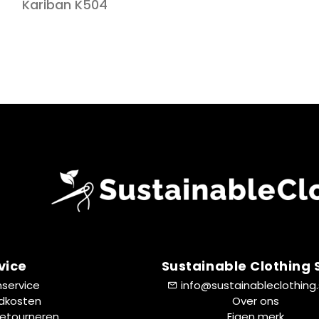
Kariban K504
vice
Sustainable Clothing
nservice
info@sustainableclothing
dkosten
Over ons
Retourneren
Eigen merk