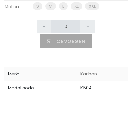
S
M
L
XL
XXL
Maten
-
+
TOEVOEGEN
Merk:
Kariban
Model code:
K504