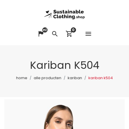
nl
0
Menu op
Taal veranderen
Zoeken
Winkelwagen bek
Kariban K504
home
alle producten
kariban
kariban k504