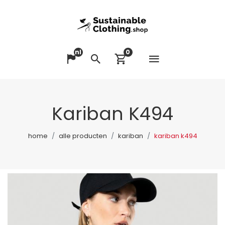
nl
0
Menu op
Taal veranderen
Zoeken
Winkelwagen bek
Kariban K494
home
alle producten
kariban
kariban k494