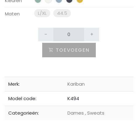
Kleuren
L/XL
44.5
Maten
-
+
TOEVOEGEN
Merk:
Kariban
Model code:
K494
Categorieën:
Dames
,
Sweats