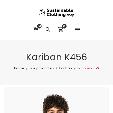
nl
0
Menu op
Taal veranderen
Zoeken
Winkelwagen bek
Kariban K456
home
alle producten
kariban
kariban k456