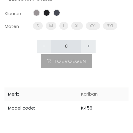
Kleuren
S
M
L
XL
XXL
3XL
Maten
-
+
TOEVOEGEN
Merk:
Kariban
Model code:
K456