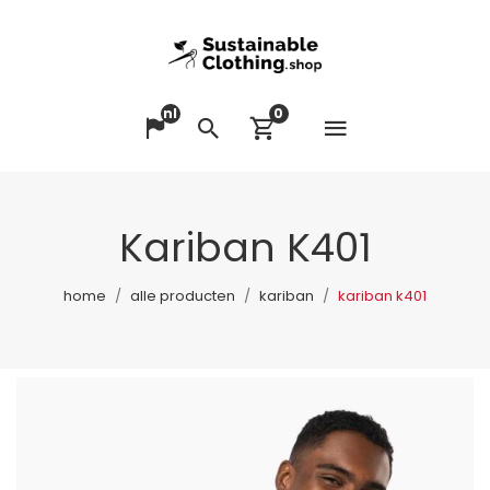
nl
0
Menu op
Taal veranderen
Zoeken
Winkelwagen bek
Kariban K401
home
alle producten
kariban
kariban k401