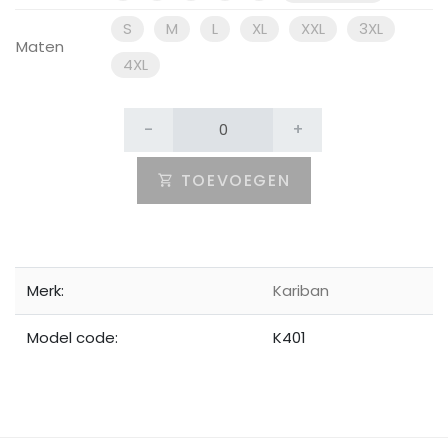
S
M
L
XL
XXL
3XL
Maten
4XL
-
+
TOEVOEGEN
Merk:
Kariban
Model code:
K401