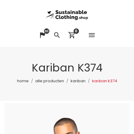
nl
0
Menu op
Taal veranderen
Zoeken
Winkelwagen bek
Kariban K374
home
alle producten
kariban
kariban k374