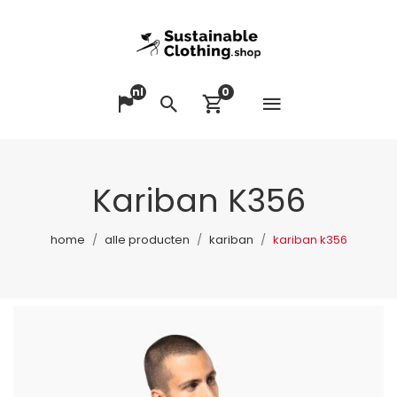
nl
0
Menu op
Taal veranderen
Zoeken
Winkelwagen bek
Kariban K356
home
alle producten
kariban
kariban k356