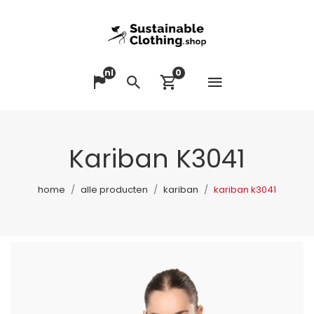
nl
0
Menu op
Taal veranderen
Zoeken
Winkelwagen bek
Kariban K3041
home
alle producten
kariban
kariban k3041