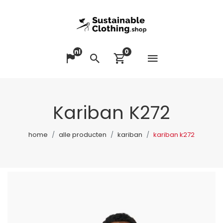
nl
0
Menu op
Taal veranderen
Zoeken
Winkelwagen bek
Kariban K272
home
alle producten
kariban
kariban k272