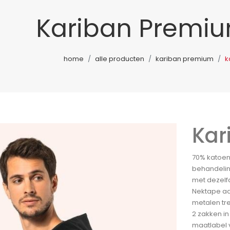
Kariban Premi
home
alle producten
kariban premium
k
Kar
70% katoen 
behandelin
met dezelfd
Nektape aa
metalen tr
2 zakken in
maatlabel 