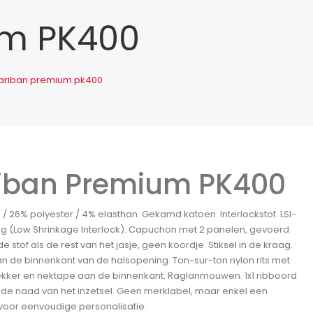
um PK400
ariban premium pk400
iban Premium PK400
/ 26% polyester / 4% elasthan. Gekamd katoen. Interlockstof. LSI-
g (Low Shrinkage Interlock). Capuchon met 2 panelen, gevoerd
e stof als de rest van het jasje, geen koordje. Stiksel in de kraag.
n de binnenkant van de halsopening. Ton-sur-ton nylon rits met
ekker en nektape aan de binnenkant. Raglanmouwen. 1x1 ribboord.
 de naad van het inzetsel. Geen merklabel, maar enkel een
voor eenvoudige personalisatie.