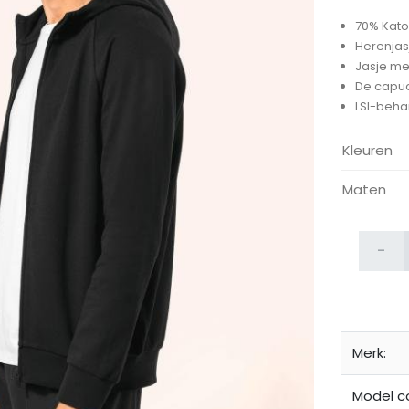
70% Kato
Herenjas
Jasje me
De capuc
LSI-beha
Kleuren
ijken
Maten
-
Merk:
Model c