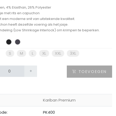
en, 4% Elasthan, 26% Polyester
je met rits en capuchon
t een moderne snit van uitstekende kwaliteit.
hon heeft dezelfde voering als het jasje.
ndeling (Low Shrinkage Interlock) om krimpen te beperken.
S
M
L
XL
XXL
3XL
+
TOEVOEGEN
Kariban Premium
ode:
PK400