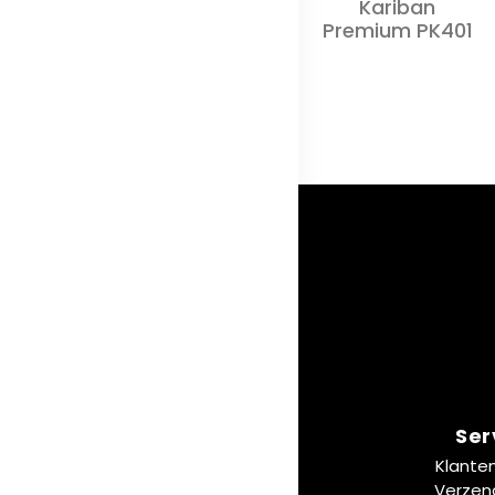
Kariban
Premium PK401
Ser
Klante
Verzen