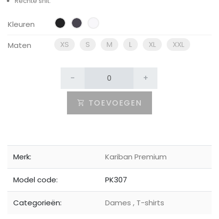
Rechte snit.
Kleuren
XS
S
M
L
XL
XXL
Maten
-
+
TOEVOEGEN
Merk:
Kariban Premium
Model code:
PK307
Categorieën:
Dames
,
T-shirts