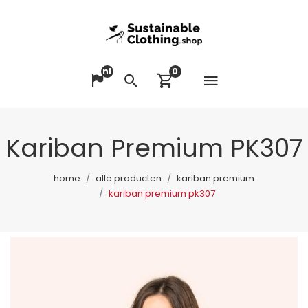
nl
0
Menu op
Taal veranderen
Zoeken
Winkelwagen bek
Kariban Premium PK307
home
alle producten
kariban premium
kariban premium pk307