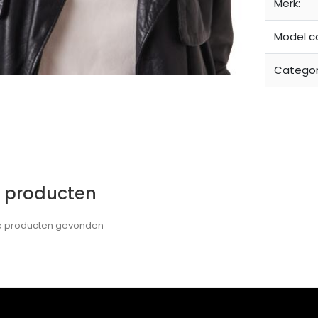
Merk:
Model c
Categor
e producten
de producten gevonden