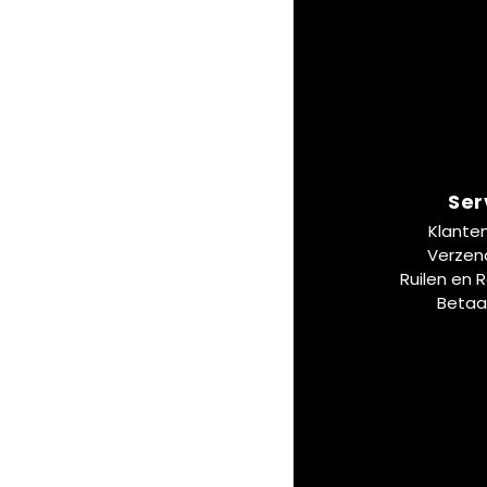
Ser
Klante
Verzen
Ruilen en 
Betaa