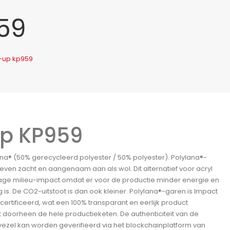
59
-up kp959
p KP959
na® (50% gerecycleerd polyester / 50% polyester). Polylana®-
 even zacht en aangenaam aan als wol. Dit alternatief voor acryl
lage milieu-impact omdat er voor de productie minder energie en
 is. De CO2-uitstoot is dan ook kleiner. Polylana®-garen is Impact
rtificeerd, wat een 100% transparant en eerlijk product
 doorheen de hele productieketen. De authenticiteit van de
vezel kan worden geverifieerd via het blockchainplatform van