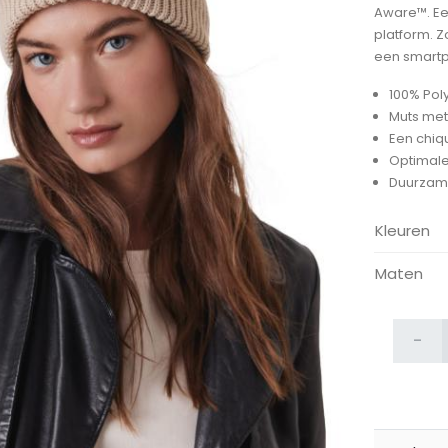
Aware™. Ee
platform. 
een smart
100% Pol
Muts me
Een chiqu
Optimale
ijken
Duurzame
Kleuren
Maten
-