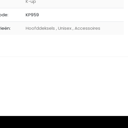
K-up
ode:
KP959
ieën:
Hoofddeksels
,
Unisex
,
Accessoires