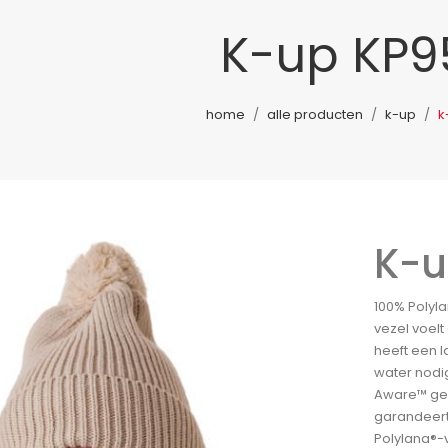
K-up KP9
home
alle producten
k-up
k
K-u
100% Polyla
vezel voelt
heeft een 
water nodig
Aware™ gece
garandeert
Polylana®-