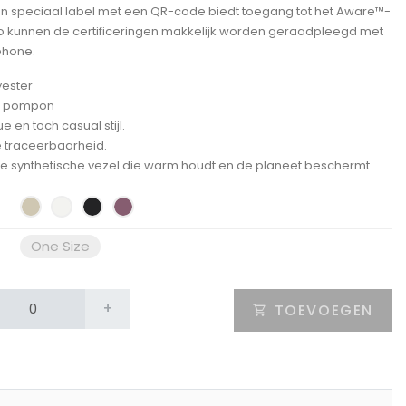
n speciaal label met een QR-code biedt toegang tot het Aware™-
Zo kunnen de certificeringen makkelijk worden geraadpleegd met
phone.
yester
t pompon
e en toch casual stijl.
 traceerbaarheid.
 synthetische vezel die warm houdt en de planeet beschermt.
One Size
+
TOEVOEGEN